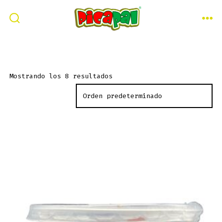
Saltar
al
ALTERNAR
ME
LA
contenido
BÚSQUEDA
Mostrando los 8 resultados